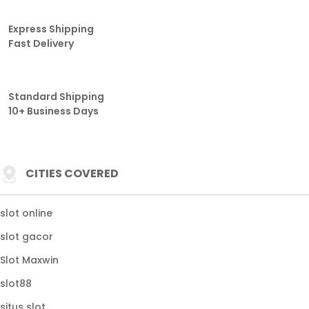
Express Shipping
Fast Delivery
Standard Shipping
10+ Business Days
CITIES COVERED
slot online
slot gacor
Slot Maxwin
slot88
situs slot