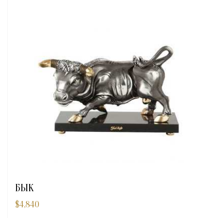
БЫК
$
4,840