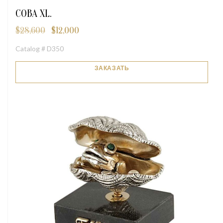
СОВА XL.
$
28,600
$
12,000
Первоначальная
Текущая
цена
цена:
Catalog # D350
составляла
$12,000.
$28,600.
ЗАКАЗАТЬ