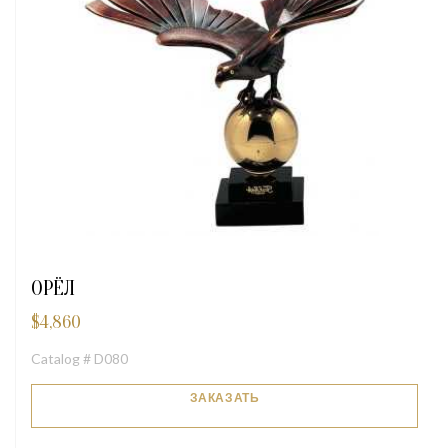
ОРЁЛ
$
4,860
Catalog # D080
ЗАКАЗАТЬ