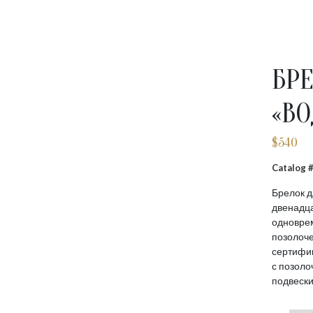
БР
«В
$
540
Catalog
Брелок д
двенадца
одноврем
позолоч
сертифик
с позоло
подвески