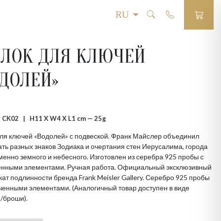
ЕЛОК ДЛЯ КЛЮЧЕЙ
ОДОЛЕЙ»
 # CK02 |
H11 X W4 X L1 cm — 25g
ля ключей «Водолей» с подвеской. Франк Майслер объединил
ть разных знаков Зодиака и очертания стен Иерусалима, города
енно земного и небесного. Изготовлен из серебра 925 пробы с
енными элементами. Ручная работа. Официальный эксклюзивный
ат подлинности бренда Frank Meisler Gallery. Серебро 925 пробы
ченными элементами. (Аналогичный товар доступен в виде
/броши).