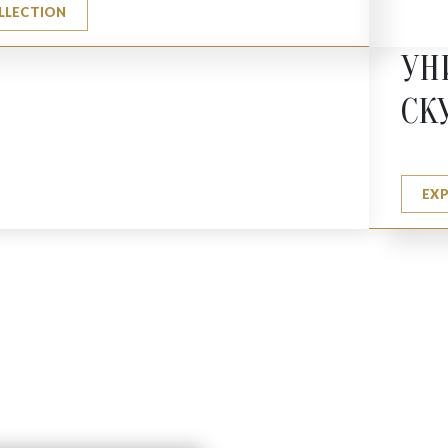
LLECTION
УН
СК
EX