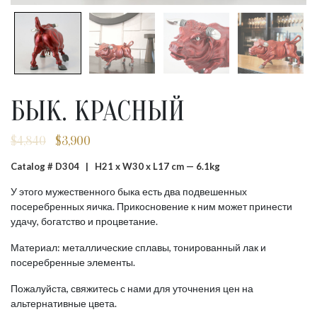
БЫК. КРАСНЫЙ
$
4,840
$
3,900
Первоначальная
Текущая
цена
цена:
Catalog # D304 |
H21 x W30 x L17 cm — 6.1kg
составляла
$3,900.
$4,840.
У этого мужественного быка есть два подвешенных
посеребренных яичка. Прикосновение к ним может принести
удачу, богатство и процветание.
Материал: металлические сплавы, тонированный лак и
посеребренные элементы.
Пожалуйста, свяжитесь с нами для уточнения цен на
альтернативные цвета.