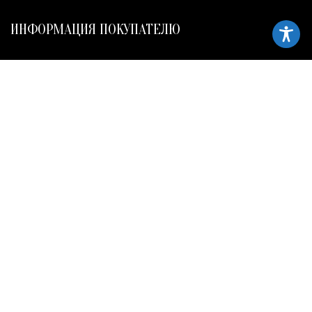
ИНФОРМАЦИЯ ПОКУПАТЕЛЮ
Правовая политика и условия использования
Условия покупки
Политика конфиденциальности
СЛЕДИТЕ ЗА НАМИ
Frank Meisler © 2026 Website by
EGO Digital