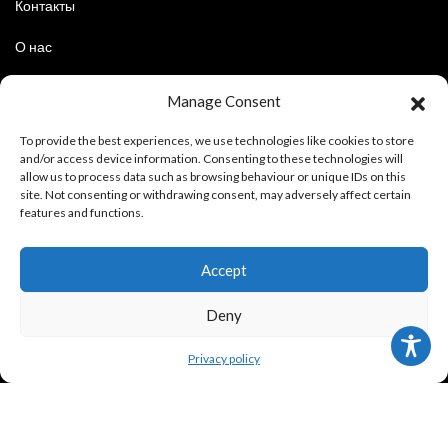
Контакты
О нас
Наша история
Manage Consent
Киндертранспорт
To provide the best experiences, we use technologies like cookies to store
and/or access device information. Consenting to these technologies will
allow us to process data such as browsing behaviour or unique IDs on this
site. Not consenting or withdrawing consent, may adversely affect certain
ИНФОРМАЦИЯ ПОКУПАТЕЛЮ
features and functions.
Правовая политика и условия использования
Accept
Условия покупки
Deny
Политика конфиденциальности
Privacy policy
СЛЕДИТЕ ЗА НАМИ