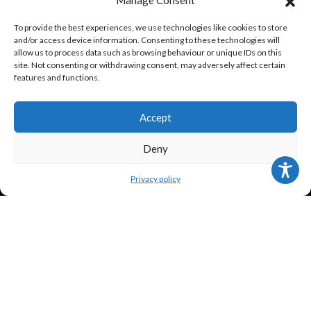
Manage Consent
Киндертранспорт
To provide the best experiences, we use technologies like cookies to store
and/or access device information. Consenting to these technologies will
allow us to process data such as browsing behaviour or unique IDs on this
ИНФОРМАЦИЯ ПОКУПАТЕЛЮ
site. Not consenting or withdrawing consent, may adversely affect certain
features and functions.
Правовая политика и условия использования
Accept
Условия покупки
Deny
Политика конфиденциальности
Privacy policy
СЛЕДИТЕ ЗА НАМИ
Frank Meisler © 2026 Website by
EGO Digital