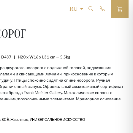
СОРОГ
 # D437 |
H20 x W16 x L31 cm — 5.5kg
ра двурогого носорога с подвижной головой, подвижными
 лапами и свисающими яичками, прикосновение к которым
 удачу. Птицы спокойно сидят на спине носорога. Ручная
 Ограниченный выпуск. Официальный эксклюзивный сертификат
сти бренда Frank Meisler Gallery. Металлические сплавы с
ренными/позолоченными элементами. Мраморное основание.
:
ВСЁ
,
Животные
,
УНИВЕРСАЛЬНОЕ ИСКУССТВО