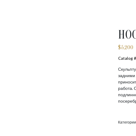
НО
$
5,200
Catalog
Скульпту
задними
приносит
работа.
подлинно
посереб
Категории