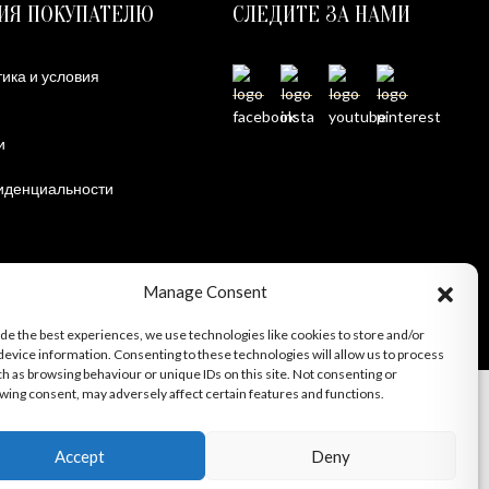
ИЯ ПОКУПАТЕЛЮ
СЛЕДИТЕ ЗА НАМИ
ика и условия
и
иденциальности
Manage Consent
ide the best experiences, we use technologies like cookies to store and/or
device information. Consenting to these technologies will allow us to process
ch as browsing behaviour or unique IDs on this site. Not consenting or
wing consent, may adversely affect certain features and functions.
Accept
Deny