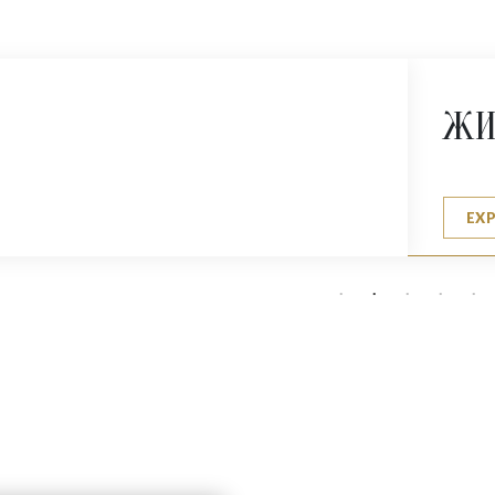
ЖИ
EX