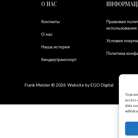
О НАС
ИНФОРМАЦ
Контакты
Правовая полит
использования
О нас
Условия покупк
а
Наша история
Политика конф
Киндертранспорт
Frank Meisler © 2026 Website by
EGO Digital
To prov
access 
data su
withdra