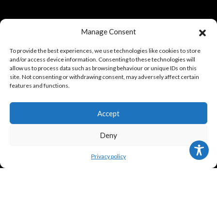
ИНФОРМАЦИЯ ПОКУПАТЕЛЮ
Manage Consent
To provide the best experiences, we use technologies like cookies to store
Правовая политика и условия использования
and/or access device information. Consenting to these technologies will
allow us to process data such as browsing behaviour or unique IDs on this
Условия покупки
site. Not consenting or withdrawing consent, may adversely affect certain
features and functions.
Политика конфиденциальности
Accept
СЛЕДИТЕ ЗА НАМИ
Deny
Privacy policy
Frank Meisler © 2026 Website by
EGO Digital