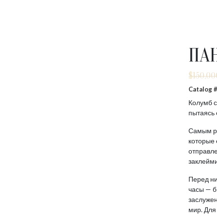
ПА
$
150,00
Catalog
Колумб с
пытаясь 
Самым ре
которые 
отправле
заклейм
Перед ни
часы — б
заслужен
мир. Для