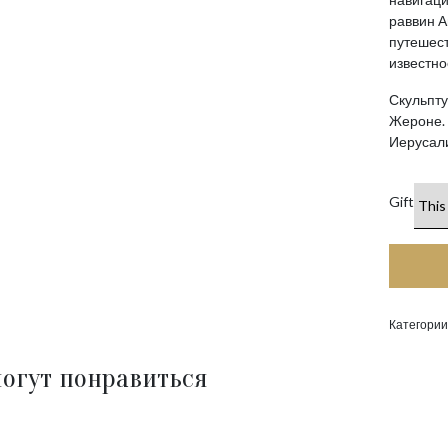
раввин А
путешест
известно
Скульпту
Жероне. 
Иерусал
Gift
Категории
огут понравиться