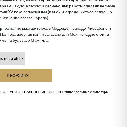
враам Закуто, Крескес и Весиньо, чьи работы сделали великие
вия XV века возможными (и чьей «наградой» стало печально
е изгнание своего народа).
рное панно выставлялось в Мадриде, Гранаде, Лиссабоне и
Полноразмерная копия заказана для Мехико. Одно стоит в
име на бульваре Мамилла.
В КОРЗИНУ
:
ВСЁ
,
УНИВЕРСАЛЬНОЕ ИСКУССТВО
,
Универсальные скульптуры