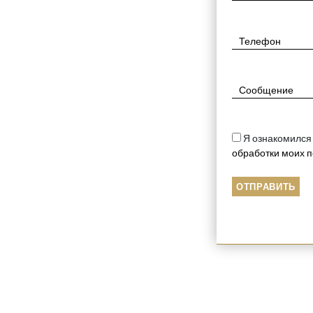
$
4380
Я ознакомился
обработки моих 
КОТ И МЫШЬ