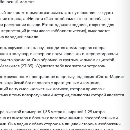
ьбоносный момент.
ый почерк, которым он записывал это путешествие, создает
ние океана, а «Нина» и «Пинта» обрамляют его корабль на
м расстоянии позади. Его загадочная подпись, открытая для
нтерпретаций (в том числе каббалистических), выделяется
на передней панели.
его, окружая его голову, находится армиллярная сфера,
ная в полушар, и северное полушарие, как интерпретировали
фы его времени. Оно обрамлено круглым кольцом с цитатой
Иезекииля (27:35): «Удивятся тебе все жители островов».
атом жизненном пространстве пещеры у подножия «Санта-Марии»
н индийский бог из золота с драгоценными камнями,
ий на ту смесь корыстных мотивов, которая привела к
вию и тому повороту нашей истории, символом которой является
ра высотой примерно 1,85 метра и шириной 1,25 метра
ена ​​из пьютера и бронзы с позолоченными и посеребренными
ми. Она видна с обеих сторон: на лицевой стороне изображены
онные инструменты, карты, моряки и картографы, такие как