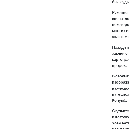
был суд
Рукописн
впечатле
некоторо
многих и
золотом 
Позади н
заключен
картогра
пророка 
В сводч
изображе
намекающ
путешест
Колумб.
Скульпту
изготовл
элемента
навигаци