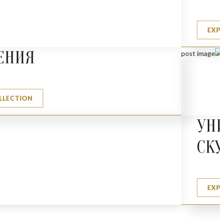
EX
ЕНИЯ
LLECTION
УН
СК
EX