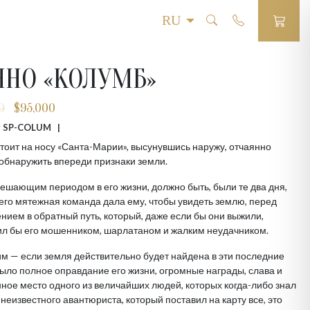
ННО «КОЛУМБ»
0
$
95,000
Первоначальная
Текущая
цена
цена:
 # SP-COLUM |
составляла
$95,000.
тоит на носу «Санта-Марии», высунувшись наружу, отчаянно
$150,000.
обнаружить впереди признаки земли.
шающим периодом в его жизни, должно быть, были те два дня,
его мятежная команда дала ему, чтобы увидеть землю, перед
нием в обратный путь, который, даже если бы они выжили,
ил бы его мошенником, шарлатаном и жалким неудачником.
м — если земля действительно будет найдена в эти последние
ыло полное оправдание его жизни, огромные награды, слава и
ное место одного из величайших людей, которых когда-либо знал
 неизвестного авантюриста, который поставил на карту все, это