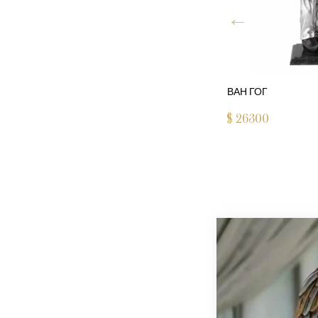
 ПОПАДАЙСЯ!
ВАН ГОГ
770
$
26300