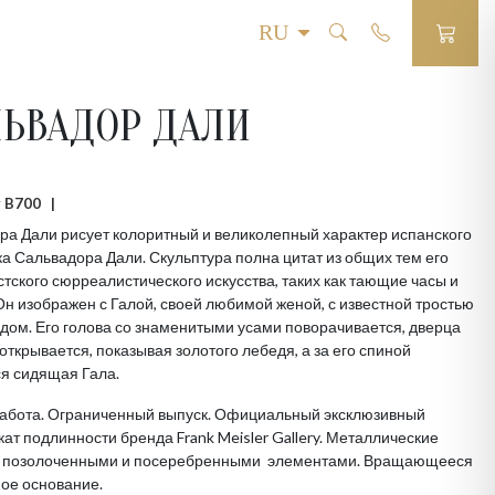
ЛЬВАДОР ДАЛИ
0
 # B700 |
ра Дали рисует колоритный и великолепный характер испанского
а Сальвадора Дали. Скульптура полна цитат из общих тем его
тского сюрреалистического искусства, таких как тающие часы и
Он изображен с Галой, своей любимой женой, с известной тростью
дом. Его голова со знаменитыми усами поворачивается, дверца
открывается, показывая золотого лебедя, а за его спиной
я сидящая Гала.
работа. Ограниченный выпуск. Официальный эксклюзивный
ат подлинности бренда Frank Meisler Gallery. Металлические
с позолоченными и посеребренными элементами. Вращающееся
ое основание.