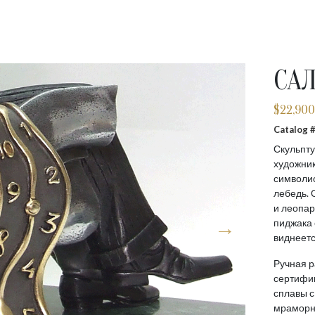
СА
$
22,90
Catalog
Скульпту
художник
символис
лебедь. 
и леопар
пиджака 
виднеетс
Ручная 
сертифик
сплавы 
мраморн