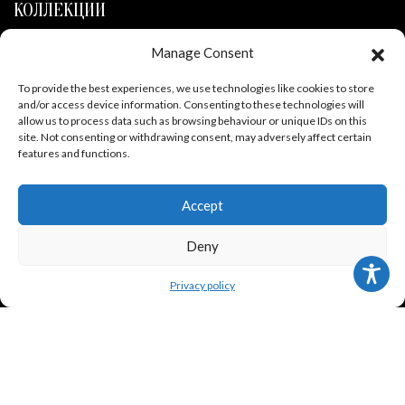
КОЛЛЕКЦИИ
Manage Consent
Иудаика
To provide the best experiences, we use technologies like cookies to store
Универсальное искусство
and/or access device information. Consenting to these technologies will
allow us to process data such as browsing behaviour or unique IDs on this
Страны Персидского залива
site. Not consenting or withdrawing consent, may adversely affect certain
features and functions.
Специальные предложения
Accept
О НАС
Deny
Privacy policy
Контакты
О нас
Наша история