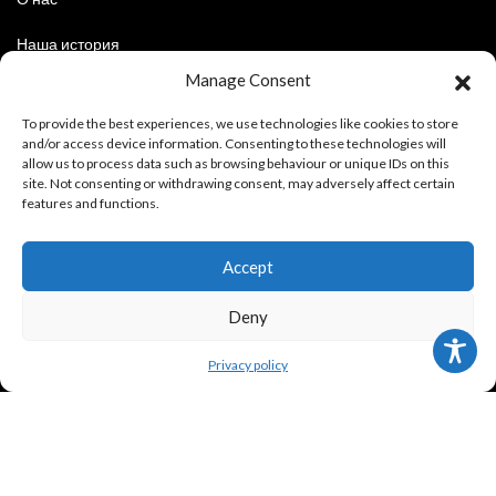
Наша история
Manage Consent
Киндертранспорт
To provide the best experiences, we use technologies like cookies to store
and/or access device information. Consenting to these technologies will
allow us to process data such as browsing behaviour or unique IDs on this
ИНФОРМАЦИЯ ПОКУПАТЕЛЮ
site. Not consenting or withdrawing consent, may adversely affect certain
features and functions.
Правовая политика и условия использования
Accept
Условия покупки
Deny
Политика конфиденциальности
Privacy policy
СЛЕДИТЕ ЗА НАМИ